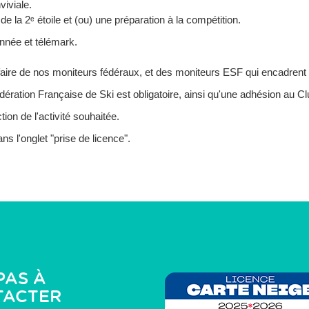
iviale.
e la 2ᵉ étoile et (ou) une préparation à la compétition.
nnée et télémark.
-faire de nos moniteurs fédéraux, et des moniteurs ESF qui encadrent l
édération Française de Ski est obligatoire, ainsi qu'une adhésion au Cl
on de l'activité souhaitée.
s l'onglet "prise de licence".
PAS À
TACTER